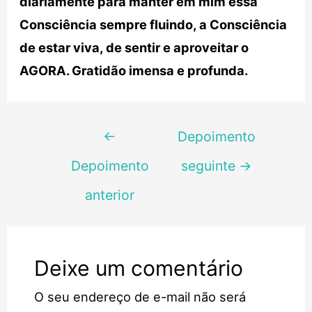
diariamente para manter em mim essa
Consciência sempre fluindo, a Consciência
de estar viva, de sentir e aproveitar o
AGORA. Gratidão imensa e profunda.
Navegação
←
Depoimento
de
Depoimento
seguinte
→
Post
anterior
Deixe um comentário
O seu endereço de e-mail não será