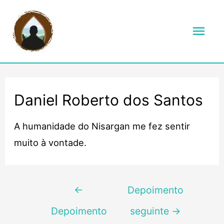
Men
prin
Daniel Roberto dos Santos
A humanidade do Nisargan me fez sentir
muito à vontade.
Navegação
←
Depoimento
de
Depoimento
seguinte
→
Post