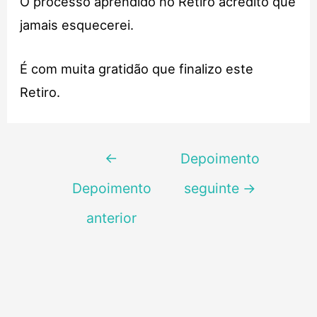
O processo aprendido no Retiro acredito que
jamais esquecerei.
É com muita gratidão que finalizo este
Retiro.
Navegação
←
Depoimento
de
Depoimento
seguinte
→
Post
anterior