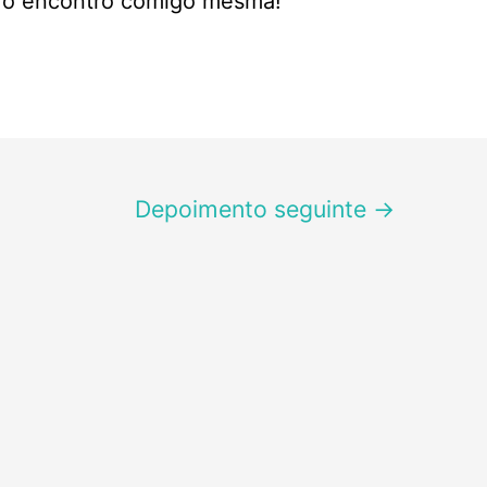
: o encontro comigo mesma!
Depoimento seguinte
→