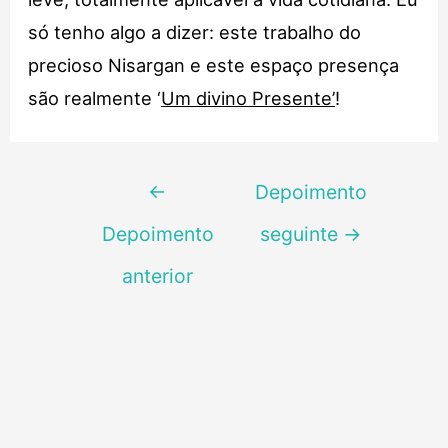
só tenho algo a dizer: este trabalho do
precioso Nisargan e este espaço presença
são realmente ‘
Um divino Presente’
!
Navegação
←
Depoimento
de
Depoimento
seguinte
→
Post
anterior