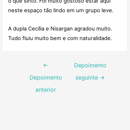
o que sinto. Foi muito gostoso estar aqui
neste espaço tão lindo em um grupo leve.
A dupla Cecília e Nisargan agradou muito.
Tudo fluiu muito bem e com naturalidade.
Navegação
←
Depoimento
de
Depoimento
seguinte
→
Post
anterior