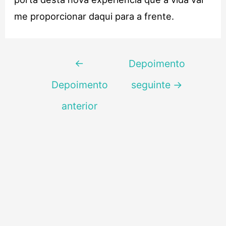
me proporcionar daqui para a frente.
Navegação
←
Depoimento
de
Depoimento
seguinte
→
Post
anterior