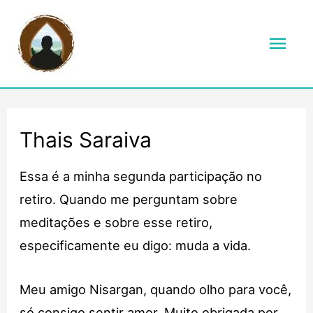
Men
prin
Thais Saraiva
Essa é a minha segunda participação no
retiro. Quando me perguntam sobre
meditações e sobre esse retiro,
especificamente eu digo: muda a vida.
Meu amigo Nisargan, quando olho para você,
só consigo sentir amor. Muito obrigada por